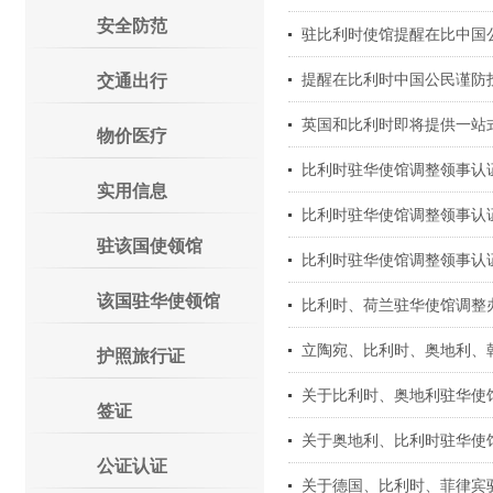
安全防范
驻比利时使馆提醒在比中国
提醒在比利时中国公民谨防
交通出行
英国和比利时即将提供一站
物价医疗
比利时驻华使馆调整领事认
实用信息
比利时驻华使馆调整领事认
驻该国使领馆
比利时驻华使馆调整领事认
该国驻华使领馆
比利时、荷兰驻华使馆调整
立陶宛、比利时、奥地利、
护照旅行证
关于比利时、奥地利驻华使
签证
关于奥地利、比利时驻华使
公证认证
关于德国、比利时、菲律宾