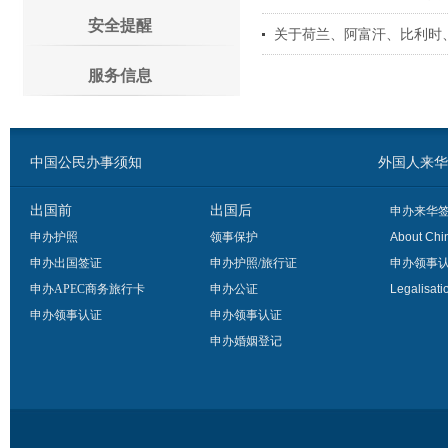
安全提醒
关于荷兰、阿富汗、比利时
服务信息
中国公民办事须知
外国人来华办事须
出国前
出国后
申办来华
申办护照
领事保护
About Chi
申办出国签证
申办护照/旅行证
申办领事
申办APEC商务旅行卡
申办公证
Legalisati
申办领事认证
申办领事认证
申办婚姻登记