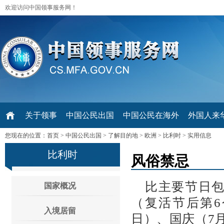
欢迎访问中国领事服务网！
关于领事
中国公民出国
中国公民在海外
外国人来华 V
您现在的位置：
首页
>
中国公民出国
>
了解目的地
>
欧洲
>
比利时
>
实用信息
比利时
风俗禁忌
比主要节日
国家概况
（复活节后第
入境居留
日）、国庆（7月