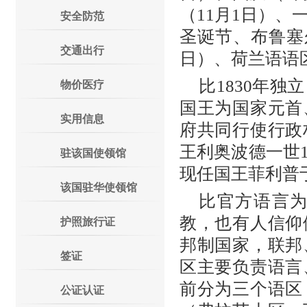
（11月1日）、
安全防范
圣诞节、布鲁塞
交通出行
日）、荷兰语语区
比1830年独
物价医疗
国王为国家元首
实用信息
府共同行使行政
王利奥波德一世1
驻该国使领馆
现任国王菲利普于
该国驻华使领馆
比官方语言
教，也有人信仰
护照旅行证
邦制国家，联邦
签证
区主要负责语言
前分为三个语区
公证认证