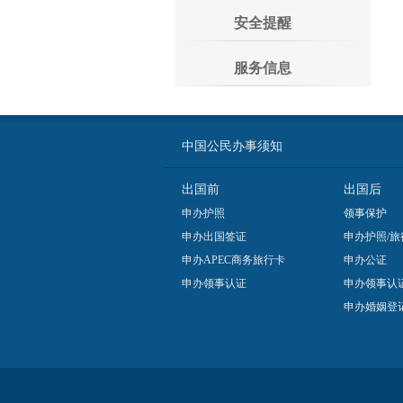
安全提醒
服务信息
中国公民办事须知
出国前
出国后
申办护照
领事保护
申办出国签证
申办护照/旅
申办APEC商务旅行卡
申办公证
申办领事认证
申办领事认
申办婚姻登