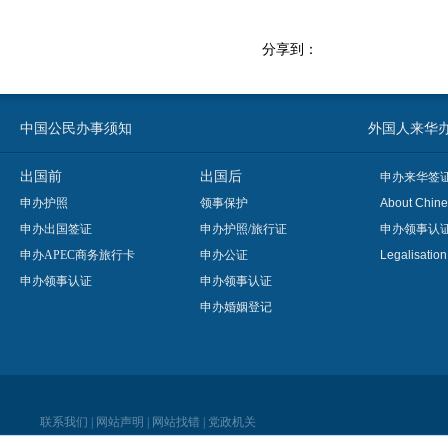
分享到：
中国公民办事须知
外国人来华办事须知
出国前
出国后
申办来华签
申办护照
领事保护
About Chine
申办出国签证
申办护照/旅行证
申办领事认
申办APEC商务旅行卡
申办公证
Legalisatio
申办领事认证
申办领事认证
申办婚姻登记
联系我们
|
网站声明
|
网站找错
|
党政机关