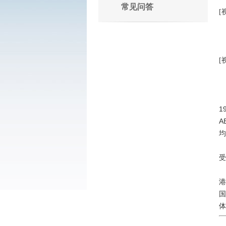
常见问答
[
[
1
A
均
受
体