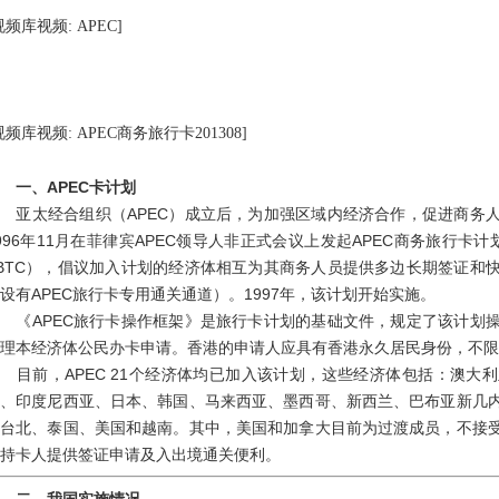
视频库视频: APEC]
视频库视频: APEC商务旅行卡201308]
一、APEC卡计划
亚太经合组织（APEC）成立后，为加强区域内经济合作，促进商务人
996年11月在菲律宾APEC领导人非正式会议上发起APEC商务旅行卡计划（APEC Bu
BTC），倡议加入计划的经济体相互为其商务人员提供多边长期签证和
设有APEC旅行卡专用通关通道）。1997年，该计划开始实施。
《APEC旅行卡操作框架》是旅行卡计划的基础文件，规定了该计划操
理本经济体公民办卡申请。香港的申请人应具有香港永久居民身份，不限
目前，APEC 21个经济体均已加入该计划，这些经济体包括：澳大
港、印度尼西亚、日本、韩国、马来西亚、墨西哥、新西兰、巴布亚新几
国台北、泰国、美国和越南。其中，美国和加拿大目前为过渡成员，不接
持卡人提供签证申请及入出境通关便利。