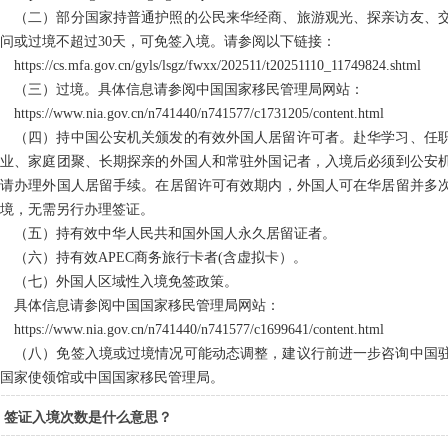
（二）部分国家持普通护照的公民来华经商、旅游观光、探亲访友、
问或过境不超过30天，可免签入境。请参阅以下链接：
https://cs.mfa.gov.cn/gyls/lsgz/fwxx/202511/t20251110_11749824.shtml
（三）过境。具体信息请参阅中国国家移民管理局网站：
https://www.nia.gov.cn/n741440/n741577/c1731205/content.html
（四）持中国公安机关颁发的有效外国人居留许可者。赴华学习、任
就业、家庭团聚、长期探亲的外国人和常驻外国记者，入境后必须到公安
申请办理外国人居留手续。在居留许可有效期内，外国人可在华居留并多
境，无需另行办理签证。
（五）持有效中华人民共和国外国人永久居留证者。
（六）持有效APEC商务旅行卡者(含虚拟卡）。
（七）外国人区域性入境免签政策。
具体信息请参阅中国国家移民管理局网站：
https://www.nia.gov.cn/n741440/n741577/c1699641/content.html
（八）免签入境或过境情况可能动态调整，建议行前进一步咨询中国
国家使领馆或中国国家移民管理局。
签证入境次数是什么意思？