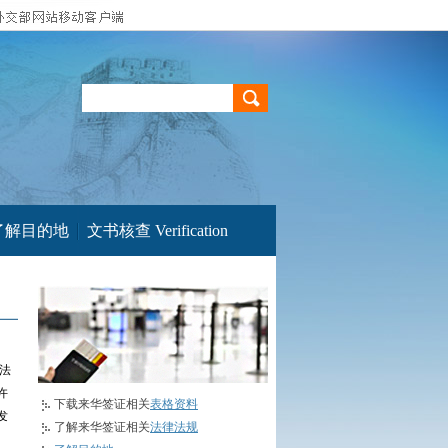
了解目的地
文书核查 Verification
、
法
许
下载来华签证相关
表格资料
发
了解来华签证相关
法律法规