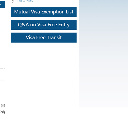
了解目的地
多
，部
证协