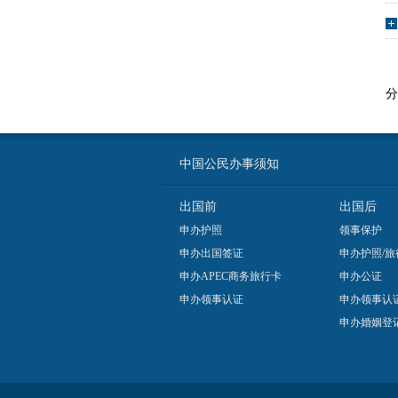
分
中国公民办事须知
出国前
出国后
申办护照
领事保护
申办出国签证
申办护照/旅
申办APEC商务旅行卡
申办公证
申办领事认证
申办领事认
申办婚姻登