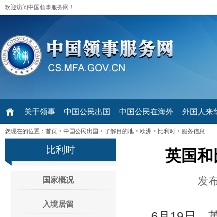
欢迎访问中国领事服务网！
关于领事
中国公民出国
中国公民在海外
外国人来华 V
您现在的位置：
首页
>
中国公民出国
>
了解目的地
>
欧洲
>
比利时
>
服务信息
比利时
英国和
发布
国家概况
入境居留
6月19日，英