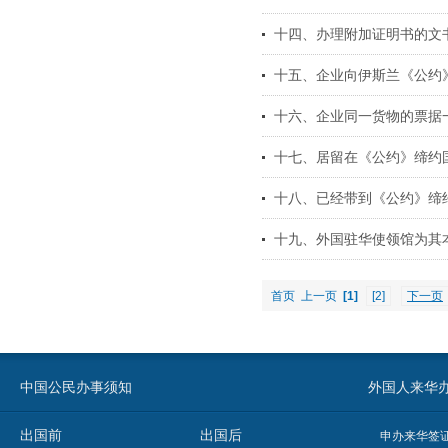
十四、办理附加证明书的文
十五、企业向伊斯兰《公约
十六、企业同一货物的票据
十七、居留在《公约》缔约国
十八、已经带到《公约》缔约
十九、外国驻华使领馆为其本
首页
上一页
[1]
[2]
下一页
中国公民办事须知
外国人来华办事须知
出国前
出国后
申办来华签