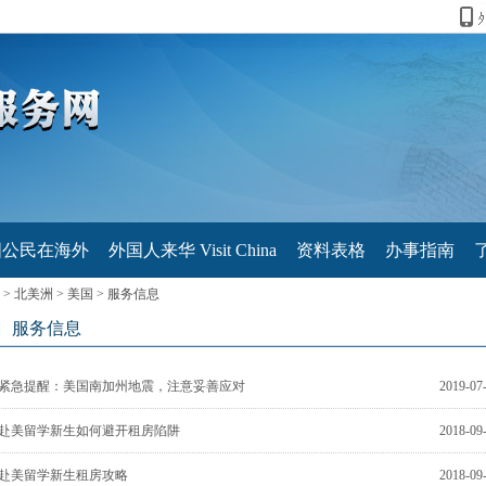
国公民在海外
外国人来华 Visit China
资料表格
办事指南
>
北美洲
>
美国
>
服务信息
服务信息
紧急提醒：美国南加州地震，注意妥善应对
2019-07
赴美留学新生如何避开租房陷阱
2018-09
赴美留学新生租房攻略
2018-09