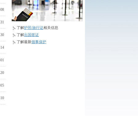
-08
-31
了解
护照/旅行证
相关信息
-30
了解
出国签证
了解最新
领事保护
-14
-01
-20
-05
-10