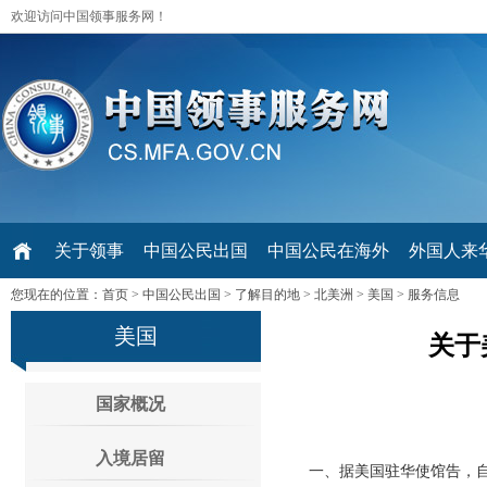
欢迎访问中国领事服务网！
关于领事
中国公民出国
中国公民在海外
外国人来华 V
您现在的位置：
首页
>
中国公民出国
>
了解目的地
>
北美洲
>
美国
>
服务信息
美国
关于
国家概况
入境居留
一、据美国驻华使馆告，自20