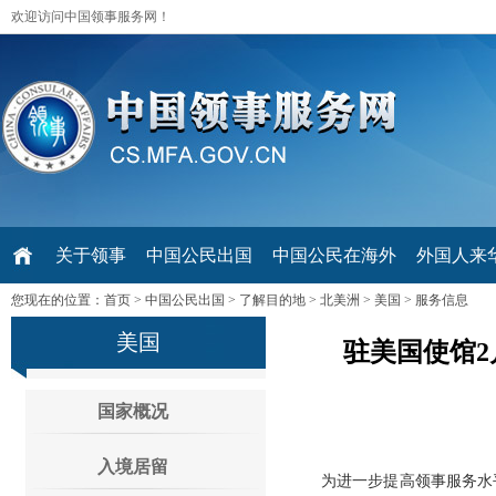
欢迎访问中国领事服务网！
关于领事
中国公民出国
中国公民在海外
外国人来华 V
您现在的位置：
首页
>
中国公民出国
>
了解目的地
>
北美洲
>
美国
>
服务信息
美国
驻美国使馆
国家概况
入境居留
为进一步提高领事服务水平