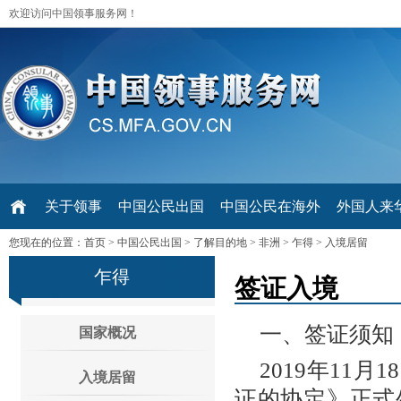
欢迎访问中国领事服务网！
关于领事
中国公民出国
中国公民在海外
外国人来华 V
您现在的位置：
首页
>
中国公民出国
>
了解目的地
>
非洲
>
乍得
>
入境居留
乍得
签证入境
一、签证须知
国家概况
2019年11
入境居留
证的协定》正式