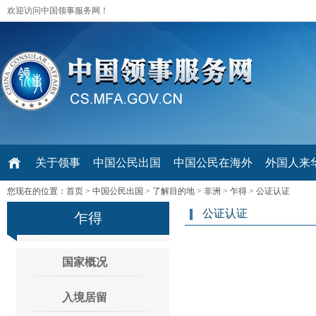
欢迎访问中国领事服务网！
关于领事
中国公民出国
中国公民在海外
外国人来华 V
您现在的位置：
首页
>
中国公民出国
>
了解目的地
>
非洲
>
乍得
>
公证认证
公证认证
乍得
国家概况
入境居留