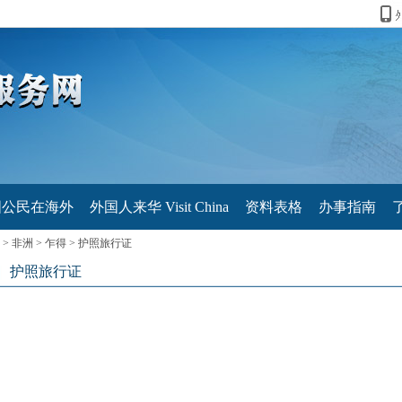
国公民在海外
外国人来华 Visit China
资料表格
办事指南
>
非洲
>
乍得
>
护照旅行证
护照旅行证