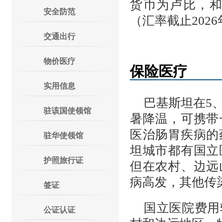
货币为卢比，
安全防范
（汇率截止
202
6
交通出行
物价医疗
保险医疗
实用信息
巴基斯坦在
5
驻该国使领馆
暑降温，可携带
医治肠胃疾病的
驻华使领馆
坦城市都有国立
护照旅行证
但在农村、边远
病高发，其他传
签证
国立医院费用
公证认证