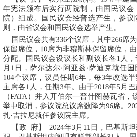
年宪法颁布后实行两院制，由国民议会
院）组成。国民议会经普选产生，参议
则，由省议会和国民议会选举产生。
国民议会共有336个议席，其中266席
保留席位，10席为非穆斯林保留席位，
分配。国民议会设议长和副议长各1人，议
月1日，萨尔达尔·阿亚兹·萨迪克就任
104个议席，议员任期6年，每3年改选
主席各1人，任期3年。由于2018年5
（FATA）并入开伯尔—普什图赫瓦省，
举中取消，参议院总议席数降为96席。202
扎·吉拉尼就任参议院主席。
【政 府】 2024年3月11日，巴基
职。巴基斯坦内阁现有联邦部长31人，国