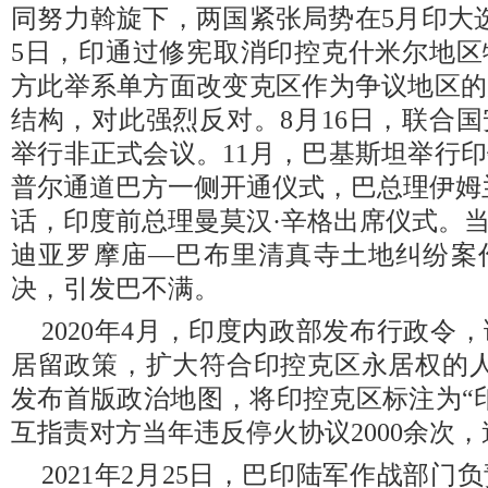
同努力斡旋下，两国紧张局势在5月印大
5日，印通过修宪取消印控克什米尔地区
方此举系单方面改变克区作为争议地区的
结构，对此强烈反对。8月16日，联合
举行非正式会议。11月，巴基斯坦举行
普尔通道巴方一侧开通仪式，巴总理伊姆
话，印度前总理曼莫汉·辛格出席仪式。
迪亚罗摩庙—巴布里清真寺土地纠纷案
决，引发巴不满。
2020年4月，印度内政部发布行政令
居留政策，扩大符合印控克区永居权的人
发布首版政治地图，将印控克区标注为“
互指责对方当年违反停火协议2000余次
2021年2月25日，巴印陆军作战部