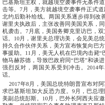
巴基斯坦主权，就越境空袭事件无条件道
击等。7月，美方就越境空袭事件正式道
北约后勤补给线。两国关系逐步得到改善。
谢里夫执政后，主张改善同美国关系，同
机袭击。7月底，美国务卿克里访巴，双
话。10月，谢里夫总理访美，会见美总
持久合作伙伴关系，美方宣布恢复向巴方
事援助。11月，美无人机在巴境内击毙“
物马赫苏德，导致巴政府同“巴塔”和谈
强烈反对，两国关系受到冲击。2014
话。
2017年8月，美国总统特朗普宣布对
求巴基斯坦加大反恐力度。9月，巴总理
美副总统彭斯。10月，巴外长阿西夫应