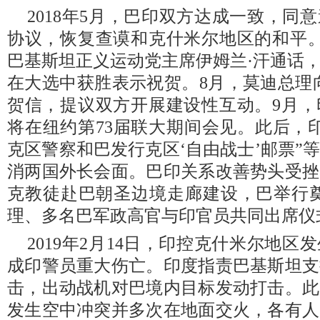
2018年5月，巴印双方达成一致，同意
协议，恢复查谟和克什米尔地区的和平。
巴基斯坦正义运动党主席伊姆兰·汗通话
在大选中获胜表示祝贺。8月，莫迪总理
贺信，提议双方开展建设性互动。9月，
将在纽约第73届联大期间会见。此后，
克区警察和巴发行克区‘自由战士’邮票”
消两国外长会面。巴印关系改善势头受挫
克教徒赴巴朝圣边境走廊建设，巴举行奠
理、多名巴军政高官与印官员共同出席仪
2019年2月14日，印控克什米尔地
成印警员重大伤亡。印度指责巴基斯坦支
击，出动战机对巴境内目标发动打击。此
发生空中冲突并多次在地面交火，各有人