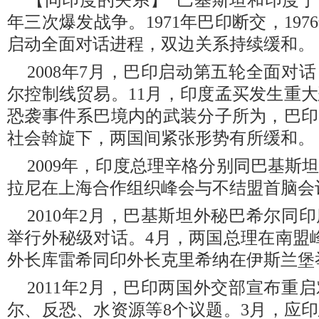
【同印度的关系】 巴基斯坦和印度于194
年三次爆发战争。1971年巴印断交，197
启动全面对话进程，双边关系持续缓和。
2008年7月，巴印启动第五轮全面对
尔控制线贸易。11月，印度孟买发生重
恐袭事件系巴境内的武装分子所为，巴印
社会斡旋下，两国间紧张形势有所缓和。
2009年，印度总理辛格分别同巴基斯
拉尼在上海合作组织峰会与不结盟首脑会
2010年2月，巴基斯坦外秘巴希尔同
举行外秘级对话。4月，两国总理在南盟
外长库雷希同印外长克里希纳在伊斯兰堡
2011年2月，巴印两国外交部宣布重
尔、反恐、水资源等8个议题。3月，应