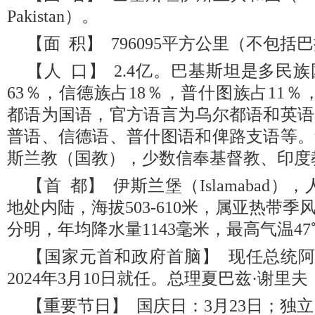
Pakistan）。
【面 积】 796095平方公里（不包
【人 口】 2.4亿。巴基斯坦是多民
63％，信德族占18％，普什图族占11
都语为国语，官方语言为乌尔都语和英语
普语、信德语、普什图语和俾路支语等。
斯兰教（国教），少数信奉基督教、印度
【首 都】 伊斯兰堡（Islamabad），
地处内陆，海拔503-610米，属亚热带
分明，年均降水量1143毫米，最高气温4
【国家元首和政府首脑】 现任总统阿
2024年3月10日就任。总理夏巴兹·谢里夫
【重要节日】 国庆日：3月23日；独立