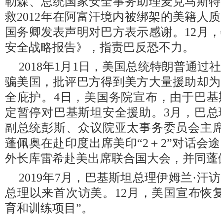
勒森、总统国家安全事务助理麦克马斯特
救2012年在阿富汗境内被绑架的美籍人
国务卿发表声明对巴方表示感谢。12月
安全战略报告》，指责巴反恐不力。
2018年1月1日，美国总统特朗普通
骗美国，批评巴方得到美方大量援助却为
全庇护。4日，美国务院宣布，由于巴基
定暂停对巴基斯坦安全援助。3月，巴总
副总统彭斯、众议院亚太事务委员会主席
蓬佩奥在赴印度出席美印“2＋2”对话会
外长库雷希赴美出席联合国大会，并同蓬
2019年7月，巴基斯坦总理伊姆兰·
总理以来首次访美。12月，美国宣布恢
育和训练项目”。