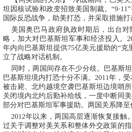
坦因核试验和政变招致美国制裁。“9·1
国际反恐战争，助美打恐，并采取措施打
美国奥巴马政府执政时期后，出台对
略，加大对巴基斯坦军事和经济投入。20
年内向巴基斯坦提供75亿美元援助的“克
立了战略对话机制。
同时，两国间存在不少分歧。巴基斯
巴基斯坦境内打恐十分不满。2011年，
被击毙、北约越境空袭巴基斯坦边境哨所
关闭境内北约后勤补给线，一度中断同美
部分对巴基斯坦军事援助。两国关系降至
2012年以来，两国高层逐渐恢复接触
过关于调整对美关系和整体外交政策的指