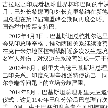
吉拉尼赴印观看板球世界杯印巴间的半决
月，巴外长希娜同印外长克里希纳在新德
国总理在第17届南盟峰会期间再度会晤
国选举中投票支持巴。
2012年4月8日，巴基斯坦总统扎尔
会见印总理辛格，推动两国关系继续改善。
在克什米尔地区控制线附近多次发生越境
名军人死伤，对双边关系改善造成一定干
2013年6月，谢里夫当选巴基斯坦总
巴印关系。印度总理辛格派特使访巴。同
尔争端等问题上的立场分歧严重。
2014年5月，巴基斯坦总理谢里夫应
仪式，这是1947年巴印分治后巴总理首
式。8月，由于巴驻印度高专会见印控克