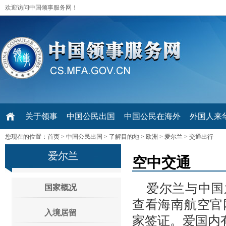
欢迎访问中国领事服务网！
关于领事
中国公民出国
中国公民在海外
外国人来华 V
您现在的位置：
首页
>
中国公民出国
>
了解目的地
>
欧洲
>
爱尔兰
>
交通出行
爱尔兰
空中交通
爱尔兰与中国
国家概况
查看海南航空官
入境居留
家签证。爱国内