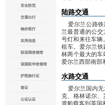
安全防范
陆路交通
交通出行
爱尔兰公路铁
物价医疗
兰最普通的公交
号灯和来往车辆
实用信息
租车。爱尔兰铁路
驻该国使领馆
林两个最大的车站Heu
爱尔兰西部南部
该国驻华使领馆
水路交通
护照旅行证
爱尔兰国内无
签证
克、格林诺尔、
公证认证
渡船载客到英国