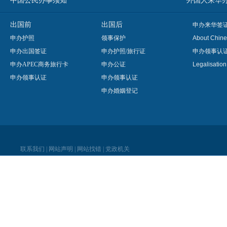
中国公民办事须知
外国人来华办事须知
出国前
出国后
申办来华签
申办护照
领事保护
About Chine
申办出国签证
申办护照/旅行证
申办领事认
申办APEC商务旅行卡
申办公证
Legalisatio
申办领事认证
申办领事认证
申办婚姻登记
联系我们
|
网站声明
|
网站找错
|
党政机关