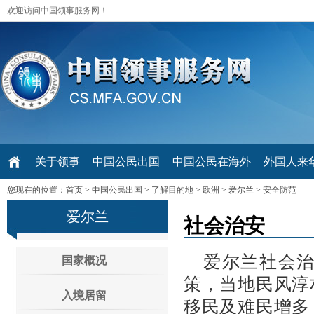
欢迎访问中国领事服务网！
关于领事
中国公民出国
中国公民在海外
外国人来华 V
您现在的位置：
首页
>
中国公民出国
>
了解目的地
>
欧洲
>
爱尔兰
>
安全防范
爱尔兰
社会治安
爱尔兰社会
国家概况
策，当地民风淳
入境居留
移民及难民增多