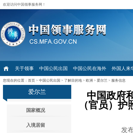
欢迎访问中国领事服务网！
关于领事
中国公民出国
中国公民在海外
外国人来华 V
您现在的位置：
首页
>
中国公民出国
>
了解目的地
>
欧洲
>
爱尔兰
>
服务信息
爱尔兰
中国政府
（官员）护照
国家概况
入境居留
发布