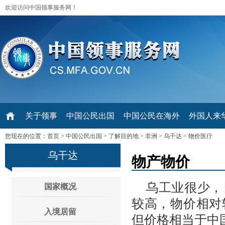
欢迎访问中国领事服务网！
关于领事
中国公民出国
中国公民在海外
外国人来华 V
您现在的位置：
首页
>
中国公民出国
>
了解目的地
>
非洲
>
乌干达
>
物价医疗
乌干达
物产物价
乌工业很少，
国家概况
较高，物价相对
入境居留
但价格相当于中