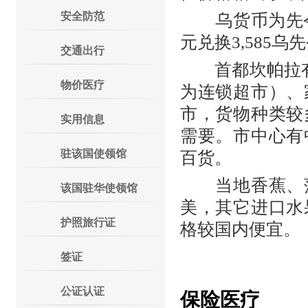
安全防范
乌货币为先令，
元兑换3,585
交通出行
首都坎帕拉有几处
物价医疗
为连锁超市）、
市，货物种类较
实用信息
需要。市中心有
驻该国使领馆
百货。
当地香蕉、菠
该国驻华使领馆
美，其它进口水
护照旅行证
格较国内便宜。
签证
公证认证
保险医疗