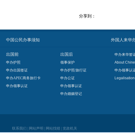
分享到：
中国公民办事须知
外国人来华办事须知
出国前
出国后
申办来华签
申办护照
领事保护
About Chine
申办出国签证
申办护照/旅行证
申办领事认
申办APEC商务旅行卡
申办公证
Legalisatio
申办领事认证
申办领事认证
申办婚姻登记
联系我们
|
网站声明
|
网站找错
|
党政机关