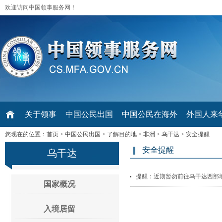
欢迎访问中国领事服务网！
关于领事
中国公民出国
中国公民在海外
外国人来华 V
您现在的位置：
首页
>
中国公民出国
>
了解目的地
>
非洲
>
乌干达
>
安全提醒
安全提醒
乌干达
提醒：近期暂勿前往乌干达西部
国家概况
入境居留