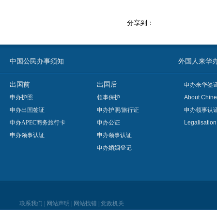
分享到：
中国公民办事须知
外国人来华办事须知
出国前
出国后
申办来华签
申办护照
领事保护
About Chine
申办出国签证
申办护照/旅行证
申办领事认
申办APEC商务旅行卡
申办公证
Legalisatio
申办领事认证
申办领事认证
申办婚姻登记
联系我们
|
网站声明
|
网站找错
|
党政机关