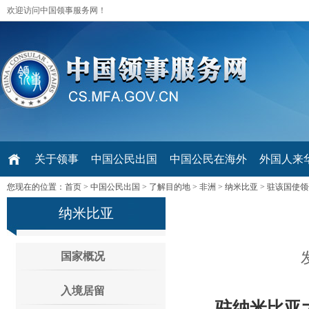
欢迎访问中国领事服务网！
关于领事
中国公民出国
中国公民在海外
外国人来华 V
您现在的位置：
首页
>
中国公民出国
>
了解目的地
>
非洲
>
纳米比亚
>
驻该国使领
纳米比亚
国家概况
入境居留
驻纳米比亚