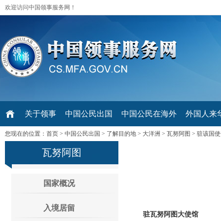
欢迎访问中国领事服务网！
关于领事
中国公民出国
中国公民在海外
外国人来华 V
您现在的位置：
首页
>
中国公民出国
>
了解目的地
>
大洋洲
>
瓦努阿图
>
驻该国使
瓦努阿图
国家概况
入境居留
驻瓦努阿图大使馆