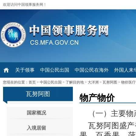
欢迎访问中国领事服务网！
关于领事
中国公民出国
中国公民在海外
外国人来华 V
您现在的位置：
首页
>
中国公民出国
>
了解目的地
>
大洋洲
>
瓦努阿图
>
物价医疗
瓦努阿图
物产物价
（一）主要物
国家概况
瓦努阿图盛产
入境居留
果、百香果、