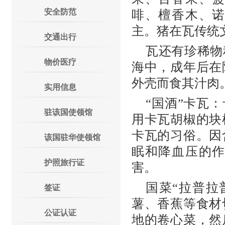
安全防范
啡、檀香木、
主。猪在瓦传统
交通出行
瓦还有珍稀物
物价医疗
海中，成年后在
外壳而食其汁肉
实用信息
“国酒”卡瓦
驻该国使领馆
用卡瓦胡椒的块
卡瓦的习俗。因
该国驻华使领馆
眠和降血压的
护照旅行证
害。
国菜“拉普拉
签证
薯、香蕉等食材
公证认证
地的卷心菜，然