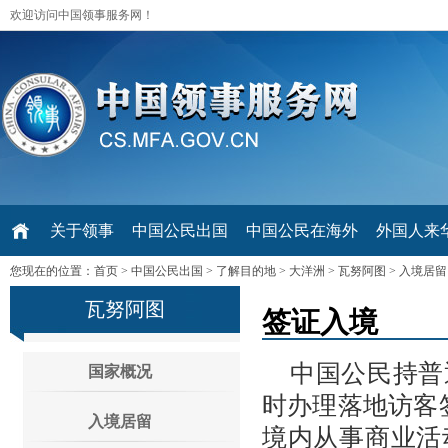
欢迎访问中国领事服务网！
关于领事
中国公民出国
中国公民在海外
外国人来华 V
您现在的位置：
首页
>
中国公民出国
>
了解目的地
>
大洋洲
>
瓦努阿图
>
入境居留
瓦努阿图
签证入境
中国公民持普
国家概况
时办理落地访客
入境居留
境内从事商业活