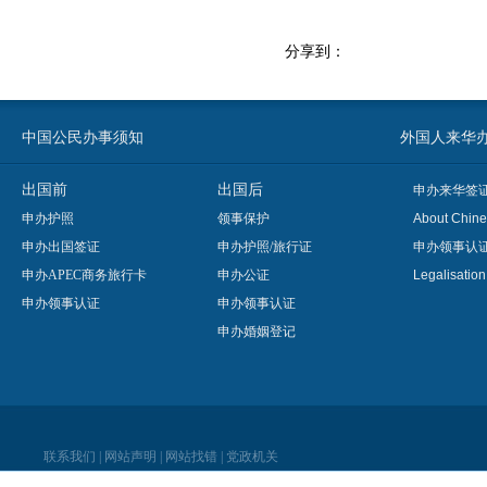
分享到：
中国公民办事须知
外国人来华办事须知
出国前
出国后
申办来华签
申办护照
领事保护
About Chine
申办出国签证
申办护照/旅行证
申办领事认
申办APEC商务旅行卡
申办公证
Legalisatio
申办领事认证
申办领事认证
申办婚姻登记
联系我们
|
网站声明
|
网站找错
|
党政机关