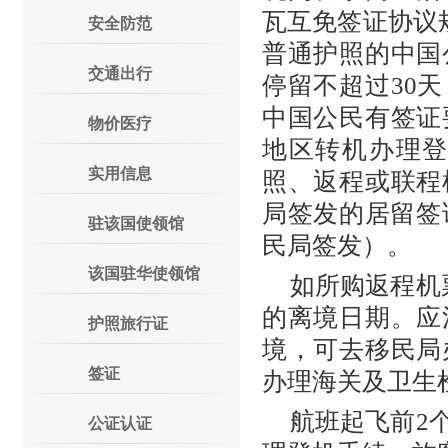
瓦互免签证协议规
安全防范
普通护照的中国
交通出行
停留不超过30
中国公民有签证
物价医疗
地区转机办理
实用信息
照、返程或联程
局签发的居留签证（
驻该国使领馆
民局签发）。
该国驻华使领馆
如所购返程机
的离境日期。应
护照旅行证
境，可去移民局
签证
办理海关及卫生
航班起飞前2
公证认证