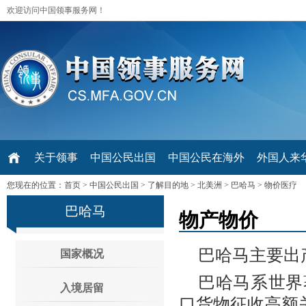
欢迎访问中国领事服务网！
关于领事
中国公民出国
中国公民在海外
外国人来华 V
您现在的位置：
首页
>
中国公民出国
>
了解目的地
>
北美洲
>
巴哈马
>
物价医疗
巴哈马
物产物价
巴哈马主要出
国家概况
巴哈马系世界
入境居留
口货物征收高额