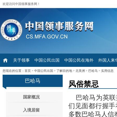
欢迎访问中国领事服务网！
关于领事
中国公民出国
中国公民在海外
外国人来华 V
您现在的位置：
首页
>
中国公民出国
>
了解目的地
>
北美洲
>
巴哈马
>
实用信息
巴哈马
风俗禁忌
巴哈马为英联
国家概况
们见面都行握手
入境居留
多数巴哈马人信