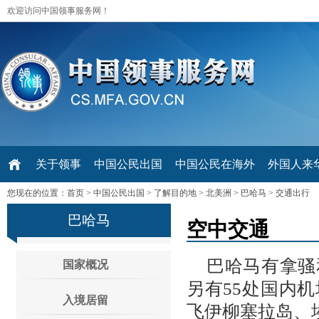
欢迎访问中国领事服务网！
关于领事
中国公民出国
中国公民在海外
外国人来华 V
您现在的位置：
首页
>
中国公民出国
>
了解目的地
>
北美洲
>
巴哈马
>
交通出行
巴哈马
空中交通
巴哈马有拿骚
国家概况
另有55处国内
入境居留
飞伊柳塞拉岛、