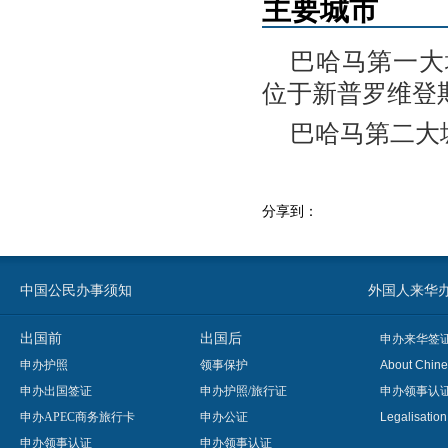
主要城市
巴哈马第一大
位于新普罗维登
巴哈马第二大城
分享到：
中国公民办事须知
外国人来华办事须知
出国前
出国后
申办来华签
申办护照
领事保护
About Chine
申办出国签证
申办护照/旅行证
申办领事认
申办APEC商务旅行卡
申办公证
Legalisatio
申办领事认证
申办领事认证