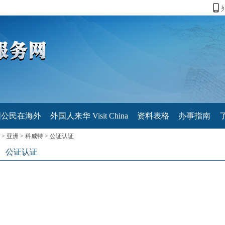
国公民在海外
外国人来华 Visit China
资料表格
办事指南
>
亚洲
>
科威特
>
公证认证
公证认证