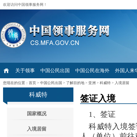
欢迎访问中国领事服务网！
关于领事
中国公民出国
中国公民在海外
外国人来华 V
您现在的位置：
首页
>
中国公民出国
>
了解目的地
>
亚洲
>
科威特
>
入境居留
科威特
签证入境
1、签证
国家概况
科威特入境签
入境居留
人（单位）前往