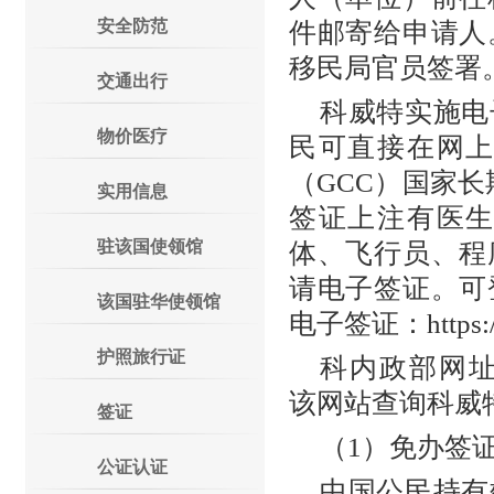
安全防范
件邮寄给申请人
移民局官员签署
交通出行
科威特实施电
物价医疗
民可直接在网
（GCC）国家
实用信息
签证上注有医
驻该国使领馆
体、飞行员、程
请电子签证。可
该国驻华使领馆
电子签证：https://ev
护照旅行证
科内政部网址：http
该网站查询科威
签证
（1）免办签
公证认证
中国公民持有