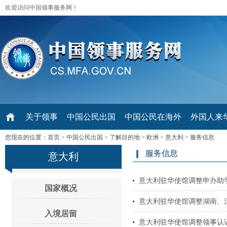
欢迎访问中国领事服务网！
关于领事
中国公民出国
中国公民在海外
外国人来华 V
您现在的位置：
首页
>
中国公民出国
>
了解目的地
>
欧洲
>
意大利
>
服务信息
服务信息
意大利
意大利驻华使馆调整申办助
国家概况
意大利驻华使馆调整湖南、
入境居留
意大利驻华使馆调整领事认