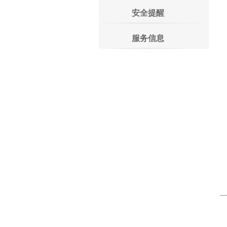
地
安全提醒
邮
服务信息
电
传
E
地
电
传
对