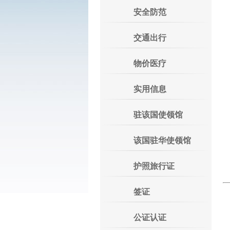
安全防范
地
交通出行
总
传
物价医疗
实用信息
驻该国使领馆
E
该国驻华使领馆
使
护照旅行证
领
签证
公证认证