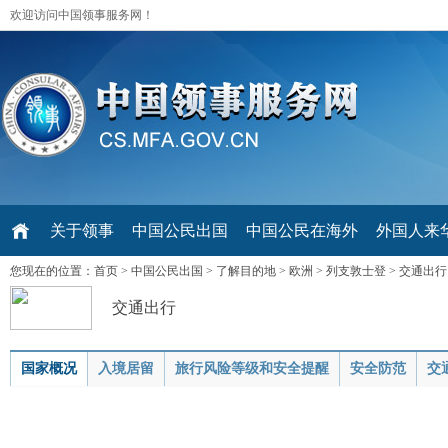
欢迎访问中国领事服务网！
关于领事
中国公民出国
中国公民在海外
外国人来华 V
您现在的位置：
首页
>
中国公民出国
>
了解目的地
>
欧洲
>
列支敦士登
>
交通出行
交通出行
国家概况
入境居留
旅行风险等级和安全提醒
安全防范
交