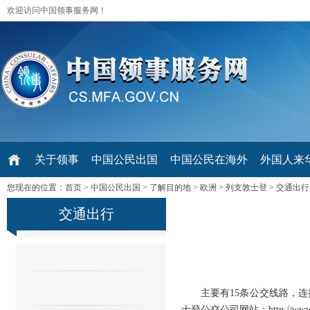
欢迎访问中国领事服务网！
关于领事
中国公民出国
中国公民在海外
外国人来华 V
您现在的位置：
首页
>
中国公民出国
>
了解目的地
>
欧洲
>
列支敦士登
>
交通出行
交通出行
主要有15条公交线路，
士登公交公司网站：http://www.lba