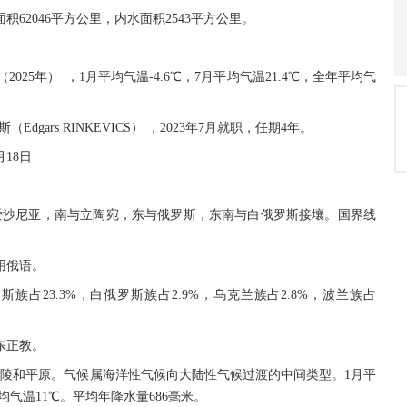
面积62046平方公里，内水面积2543平方公里。
万（2025年） ，1月平均气温-4.6℃，7月平均气温21.4℃，全年平均气
gars RINKEVICS） ，2023年7月就职，任期4年。
18日
爱沙尼亚，南与立陶宛，东与俄罗斯，东南与白俄罗斯接壤。国界线
用俄语。
斯族占23.3%，白俄罗斯族占2.9%，乌克兰族占2.8%，波兰族占
东正教。
丘陵和平原。气候属海洋性气候向大陆性气候过渡的中间类型。1月平
平均气温11℃。平均年降水量686毫米。