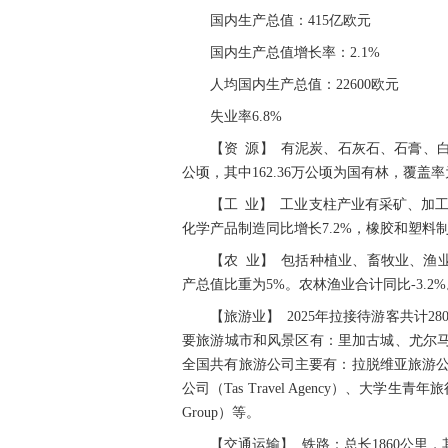
国内生产总值：415亿欧元
国内生产总值增长率：2.1%
人均国内生产总值：22600欧元
失业率6.8%
【资 源】 有泥炭、石灰石、石膏、白
公顷，其中162.36万公顷为国有林，覆盖率
【工 业】 工业支柱产业有采矿、加工
化学产品制造同比增长7.2%，橡胶和塑料制
【农 业】 包括种植业、畜牧业、渔业等
产总值比重为5%。农林渔业合计同比-3.2%
【旅游业】 2025年拉接待游客共计28
要旅游城市和风景区有：里加古城、尤尔
全国共有旅游公司主要有：拉脱维亚旅游公司（Latv
公司（Tas Travel Agency）、大学生青年旅行社
Group）等。
【交通运输】 铁路：总长1860公里，其