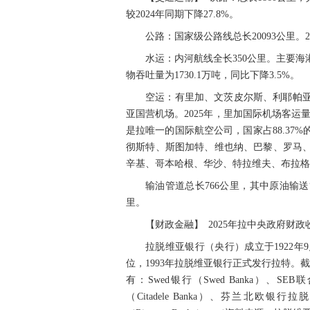
较2024年同期下降27.8%。
公路：国家级公路线总长20093公里。2
水运：内河航线全长350公里。主要海
物吞吐量为1730.1万吨，同比下降3.5%。
空运：有里加、文茨皮尔斯、利耶帕
亚国营机场。2025年，里加国际机场客运量为 
是拉唯一的国际航空公司，国家占88.37%
彻斯特、斯图加特、维也纳、巴黎、罗马
辛基、哥本哈根、华沙、特拉维夫、布拉格
输油管道总长766公里，其中原油输送
里。
【财政金融】 2025年拉中央政府财政
拉脱维亚银行（央行）成立于1922年
位，1993年拉脱维亚银行正式发行拉特。截
有：Swed银行（Swed Banka）、SEB联合
（Citadele Banka）、芬兰北欧银行拉脱维亚分行