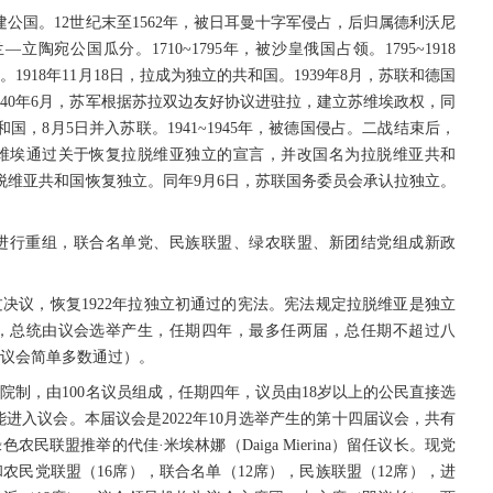
建公国。12世纪末至1562年，被日耳曼十字军侵占，后归属德利沃尼
—立陶宛公国瓜分。1710~1795年，被沙皇俄国占领。1795~1918
918年11月18日，拉成为独立的共和国。1939年8月，苏联和德国
940年6月，苏军根据苏拉双边友好协议进驻拉，建立苏维埃政权，同
国，8月5日并入苏联。1941~1945年，被德国侵占。二战结束后，
高苏维埃通过关于恢复拉脱维亚独立的宣言，并改国名为拉脱维亚共和
布拉脱维亚共和国恢复独立。同年9月6日，苏联国务委员会承认拉独立。
政府进行重组，联合名单党、民族联盟、绿农联盟、新团结党组成新政
会通过决议，恢复1922年拉独立初通过的宪法。宪法规定拉脱维亚是独立
，总统由议会选举产生，任期四年，最多任两届，总任期不超过八
议会简单多数通过）。
院制，由100名议员组成，任期四年，议员由18岁以上的公民直接选
进入议会。本届议会是2022年10月选举产生的第十四届议会，共有
农民联盟推举的代佳·米埃林娜（Daiga Mierina）留任议长。现党
农民党联盟（16席），联合名单（12席），民族联盟（12席），进