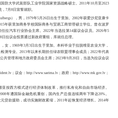
防大学武装部队工业学院国家资源战略硕士。2011年10月至2023
统，7月8日宣誓就职。
ulbergs），男，1979年5月26日出生于里加。2002年获爱沙尼亚康卡
015年获里加商务学校国际商务与贸易工商管理硕士学位。曾在波罗
任拉汽车行业协会主席。2022年当选拉第14届议会议员。2026年5
28日拉议会投票通过新政府重组，库就任总理。
rina），女，1969年3月3日出生于里加。本科毕业于拉脱维亚农业大学，
测专业。2013年以来长期担任绿农联盟理事会成员；2022年代表
公共管理和地方政府委员会主席；2023年9月20日，当选为拉议会议
t.lv；议会：http://www.saeima.lv；政府：http://www.mk.gov.lv；
拉脱维亚按西方模式进行经济体制改革，推行私有化和自由市场经济。
2008年遭国际金融危机重创，国内生产总值连续两年下降达20%。
欧元贷款援助，成功实施财政紧缩，2011年起恢复经济增长。2014年