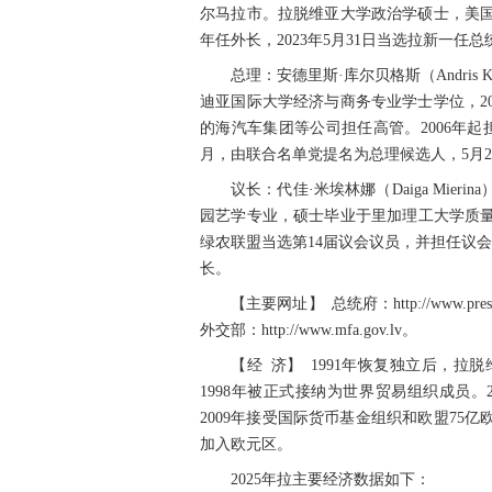
尔马拉市。拉脱维亚大学政治学硕士，美国国
年任外长，2023年5月31日当选拉新一任总
总理：安德里斯·库尔贝格斯（Andris K
迪亚国际大学经济与商务专业学士学位，2
的海汽车集团等公司担任高管。2006年起担
月，由联合名单党提名为总理候选人，5月
议长：代佳·米埃林娜（Daiga Mie
园艺学专业，硕士毕业于里加理工大学质量检
绿农联盟当选第14届议会议员，并担任议会
长。
【主要网址】 总统府：http://www.presiden
外交部：http://www.mfa.gov.lv。
【经 济】 1991年恢复独立后，
1998年被正式接纳为世界贸易组织成员。
2009年接受国际货币基金组织和欧盟75亿
加入欧元区。
2025年拉主要经济数据如下：