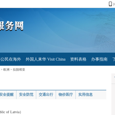
国公民在海外
外国人来华 Visit China
资料表格
办事指南
>
欧洲
>
拉脱维亚
安全提醒
安全防范
交通出行
物价医疗
实用信息
 of Latvia）