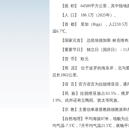
【面 积】 64589平方公里，其中陆地
【人 口】 186.1万（2025年）。
【首 都】 里加（Riga），人口59.5
温6.7℃。
【国家元首】 总统埃德加斯·林克维奇斯（Ed
【重要节日】 独立日（国庆日）：11月
【货 币】 欧元
【简 况】 位于波罗的海东岸，北与
总长1862公里。
【语 言】官方语言为拉脱维亚语，通
【民 族】拉脱维亚族占63.5%，俄罗
1.9%。此外还有立陶宛、犹太等民族。
【宗 教】主要信奉基督教路德教派和
【自然地理】平均海拔87米，地貌为
均气温-7.5℃，7月平均气温21.5℃，夜晚