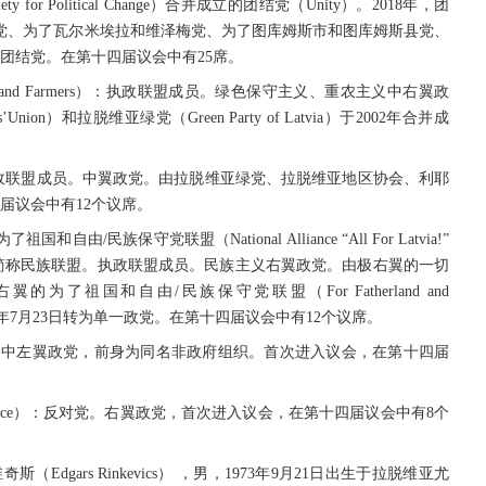
y for Political Change）合并成立的团结党（Unity）。2018年，团
党、为了瓦尔米埃拉和维泽梅党、为了图库姆斯市和图库姆斯县党、
新团结党。在第十四届议会中有25席。
ens and Farmers）：执政联盟成员。绿色保守主义、重农主义中右翼政
Union）和拉脱维亚绿党（Green Party of Latvia）于2002年合并成
ist)：执政联盟成员。中翼政党。由拉脱维亚绿党、拉脱维亚地区协会、利耶
届议会中有12个议席。
/民族保守党联盟（National Alliance “All For Latvia!”
dom/LNNK”）：简称民族联盟。执政联盟成员。民族主义右翼政党。由极右翼的一切
和右翼的为了祖国和自由/民族保守党联盟（For Fatherland and
2011年7月23日转为单一政党。在第十四届议会中有12个议席。
)：反对党。中左翼政党，前身为同名非政府组织。首次进入议会，在第十四届
irst Place）：反对党。右翼政党，首次进入议会，在第十四届议会中有8个
Edgars Rinkevics） ，男，1973年9月21日出生于拉脱维亚尤