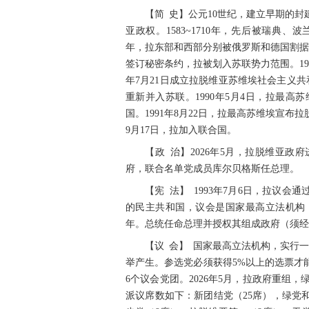
【简 史】公元10世纪，建立早期的封
亚政权。1583~1710年，先后被瑞典、波兰
年，拉东部和西部分别被俄罗斯和德国割据。1
签订秘密条约，拉被划入苏联势力范围。1
年7月21日成立拉脱维亚苏维埃社会主义共和
重新并入苏联。1990年5月4日，拉最
国。1991年8月22日，拉最高苏维埃宣
9月17日，拉加入联合国。
【政 治】2026年5月，拉脱维亚
府，联合名单党成员库尔贝格斯任总理。
【宪 法】 1993年7月6日，拉议
的民主共和国，议会是国家最高立法机构
年。总统任命总理并授权其组成政府（须经
【议 会】 国家最高立法机构，实行一
举产生。参选党必须获得5%以上的选票才能
6个议会党团。2026年5月，拉政府重组，绿色
派议席数如下：新团结党（25席），绿党和