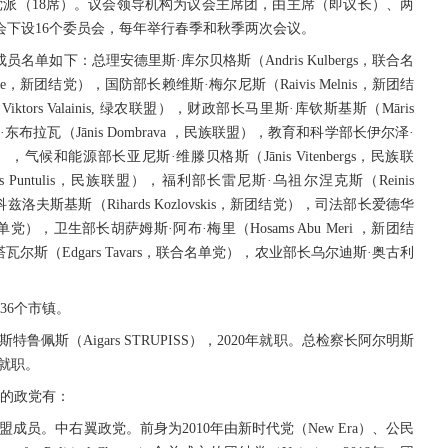
党派（18席）。议会领导机构为议会主席团，由主席（即议长）、两
会下设16个委员会，每年举行春季和秋季两次会议。
员名单如下：总理安德里斯·库尔贝格斯（Andris Kulbergs，联合名
že，新团结党），国防部长赖维斯·梅尔尼斯（Raivis Melnis，新团结
rs Valainis, 绿农联盟），财政部长马里斯·库钦斯基斯（Māris
·东布拉瓦（Jānis Dombrava ，民族联盟），教育和科学部长伊尔泽·
联盟），气候和能源部长亚尼斯·维滕贝格斯（Jānis Vitenbergs，民族联
Puntulis，民族联盟），福利部长雷尼斯·乌祖尔涅克斯（Reinis
兹洛夫斯基斯（Rihards Kozlovskis，新团结党），司法部长爱德华
合名单党），卫生部长胡萨姆斯·阿布·梅里（Hosams Abu Meri ，新团结
斯（Edgars Tavars，联合名单党），农业部长乌尔迪斯·奥古利
36个市镇。
鲁佩斯（Aigars STRUPISS），2020年就职。总检察长阿尔明斯
年就职。
会的政党有：
政联盟成员。中右翼政党。前身为2010年由新时代党（New Era）、公民