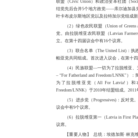
联盟（Civic Union）和政治变革社团（Societ
结党先后合并5个地方政党——库尔迪加县
叶卡布皮尔斯地区党以及拉特加尔党组成
（2）绿色农民联盟（Union of Gre
党。由拉脱维亚农民联盟（Latvian Farmers’
立。在第十四届议会中有16个议席。
（3）联合名单（The United L
帕亚党共同组成。首次进入议会，在第十四
（4）民族联盟—一切为了拉脱维亚、为了祖国和自由
– “For Fatherland and Free
为了拉脱维亚党（All For Latvia!）
Freedom/LNNK）于2010年结盟组成。
（5）进步党（Progressives
议会中有9个议席。
（6）拉脱维亚第一（Latvia in F
议席。
【重要人物】 总统：埃德加斯·林克维奇斯（