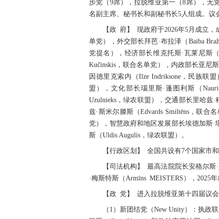
步党（9席），拉脱维亚第一（8席），无
名副主席、秘书长和副秘书长5人组成。议
【政 府】 现政府于2026年5月成立，成
单党），外交部长拜芭·布拉泽（Baiba Bra
党提名），经济部长维克托斯·瓦莱尼斯（Vikto
Kučinskis，联合名单党），内政部长亚尼斯
因德里克索内（Ilze Indriksone，民族
盟），文化部长瑙里斯·蓬图利斯（Nauris 
Uzulnieks，绿农联盟），交通部长里哈兹·科
兹·斯米尔滕斯（Edvards Smiltēns，联
党），智慧政府和地区发展部长埃德加斯·塔瓦尔
斯（Uldis Augulis，绿农联盟）。
【行政区划】 全国共设有7个国家市和
【司法机构】 最高法院院长安格尔斯·斯特
·梅斯特斯（Armīns MEISTERS），2025
【政 党】 进入拉脱维亚第十四届议
（1）新团结党（New Unity）：执