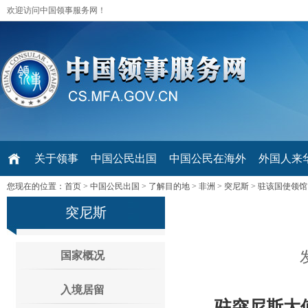
欢迎访问中国领事服务网！
关于领事
中国公民出国
中国公民在海外
外国人来华 V
您现在的位置：
首页
>
中国公民出国
>
了解目的地
>
非洲
>
突尼斯
>
驻该国使领馆
突尼斯
国家概况
入境居留
驻突尼斯大