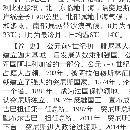
利比亚接壤，北、东临地中海，隔突尼斯
岸线全长1300公里。北部属地中海气候
和多雨。南部属热带沙漠气候。8月为最
33℃；1月为最冷月，日均温6℃－14℃。
【简 史】 公元前9世纪初，腓尼基
建立迦太基城，后发展为奴隶制强国。公
帝国阿非利加省的一部分。公元5－6世
占庭人占领。703年，被阿拉伯穆斯林征
朝建立了强大的突尼斯国家。1574年，
一个省。1881年，成为法国保护领地。19
认突尼斯独立。1957年废黜国王，宣布
吉巴担任第一任总统。1987年，突尼斯
黜布尔吉巴，担任总统。2011年，突尼
下台，突尼斯进入政治过渡期。2014年