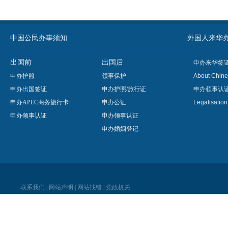
中国公民办事须知
外国人来华办事须知
出国前
出国后
申办来华签
申办护照
领事保护
About Chine
申办出国签证
申办护照/旅行证
申办领事认
申办APEC商务旅行卡
申办公证
Legalisatio
申办领事认证
申办领事认证
申办婚姻登记
联系我们
|
网站声明
|
网站找错
|
党政机关