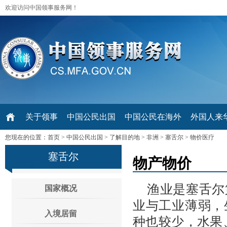
欢迎访问中国领事服务网！
关于领事
中国公民出国
中国公民在海外
外国人来华 V
您现在的位置：
首页
>
中国公民出国
>
了解目的地
>
非洲
>
塞舌尔
>
物价医疗
塞舌尔
物产物价
渔业是塞舌尔
国家概况
业与工业薄弱，
入境居留
种也较少，水果