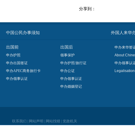
分享到：
中国公民办事须知
外国人来华办事须知
出国前
出国后
申办来华签
申办护照
领事保护
About Chine
申办出国签证
申办护照/旅行证
申办领事认
申办APEC商务旅行卡
申办公证
Legalisatio
申办领事认证
申办领事认证
申办婚姻登记
联系我们
|
网站声明
|
网站找错
|
党政机关