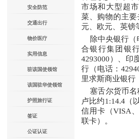
市场和大型超
安全防范
菜、购物的主要
交通出行
元、欧元、英镑
除中央银行（电
物价医疗
合银行集团银行
实用信息
4293000）、
行（电话：4294
驻该国使领馆
里求斯商业银行（
该国驻华使领馆
塞舌尔货币名
卢比约1:14.
护照旅行证
信用卡（VISA、
签证
联卡）。
公证认证