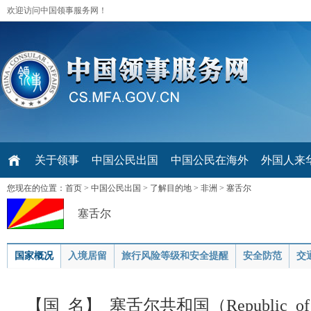
欢迎访问中国领事服务网！
关于领事
中国公民出国
中国公民在海外
外国人来华 V
您现在的位置：
首页
>
中国公民出国
>
了解目的地
>
非洲
>
塞舌尔
塞舌尔
国家概况
入境居留
旅行风险等级和安全提醒
安全防范
交
【国 名】 塞舌尔共和国（Republic of S