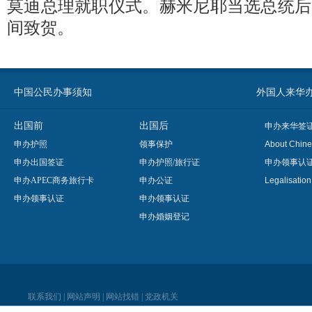
莫迪总理就职仪式。赫米尼耶当选总统后
间致贺。
中国公民办事须知
外国人来华办事须知
出国前
出国后
申办来华签
申办护照
领事保护
About Chine
申办出国签证
申办护照/旅行证
申办领事认
申办APEC商务旅行卡
申办公证
Legalisatio
申办领事认证
申办领事认证
申办婚姻登记
联系我们
|
网站声明
|
网站找错
|
党政机关