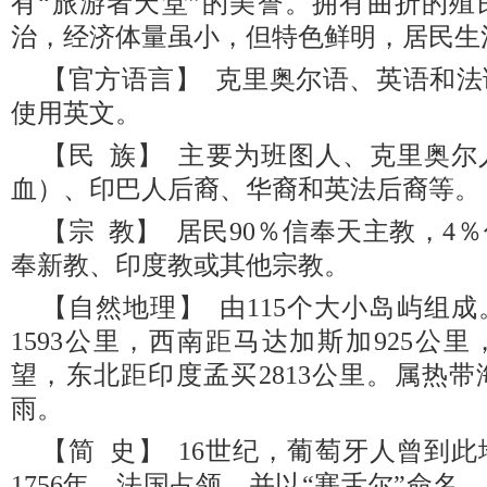
有“旅游者天堂”的美誉。拥有曲折的殖
治，经济体量虽小，但特色鲜明，居民生
【官方语言】 克里奥尔语、英语和
使用英文。
【民 族】 主要为班图人、克里奥
血）、印巴人后裔、华裔和英法后裔等。
【宗 教】 居民90％信奉天主教，4
奉新教、印度教或其他宗教。
【自然地理】 由115个大小岛屿组
1593公里，西南距马达加斯加925公
望，东北距印度孟买2813公里。属热
雨。
【简 史】 16世纪，葡萄牙人曾到此
1756年，法国占领，并以“塞舌尔”命名。