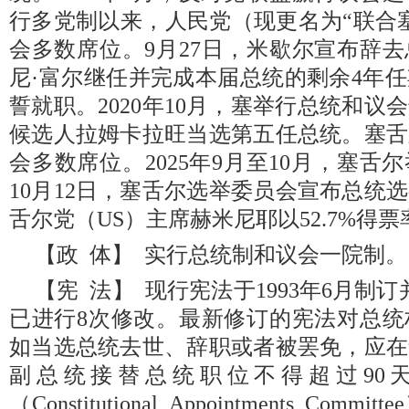
行多党制以来，人民党（现更名为“联合
会多数席位。9月27日，米歇尔宣布辞
尼·富尔继任并完成本届总统的剩余4年任
誓就职。2020年10月，塞举行总统和
候选人拉姆卡拉旺当选第五任总统。塞舌
会多数席位。2025年9月至10月，塞
10月12日，塞舌尔选举委员会宣布总统
舌尔党（US）主席赫米尼耶以52.7%得
【政 体】 实行总统制和议会一院制。
【宪 法】 现行宪法于1993年6月制订
已进行8次修改。最新修订的宪法对总统
如当选总统去世、辞职或者被罢免，应在
副总统接替总统职位不得超过90
（Constitutional Appointments C