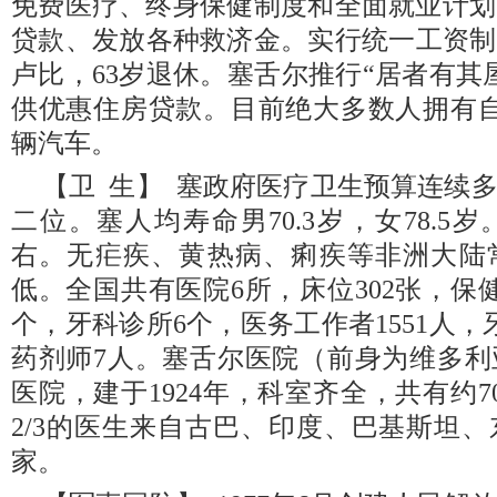
免费医疗、终身保健制度和全面就业计划
贷款、发放各种救济金。实行统一工资制度
卢比，63岁退休。塞舌尔推行“居者有其
供优惠住房贷款。目前绝大多数人拥有自
辆汽车。
【卫 生】 塞政府医疗卫生预算连续
二位。塞人均寿命男70.3岁，女78.5
右。无疟疾、黄热病、痢疾等非洲大陆
低。全国共有医院6所，床位302张，保
个，牙科诊所6个，医务工作者1551人，牙
药剂师7人。塞舌尔医院（前身为维多利
医院，建于1924年，科室齐全，共有约7
2/3的医生来自古巴、印度、巴基斯坦
家。