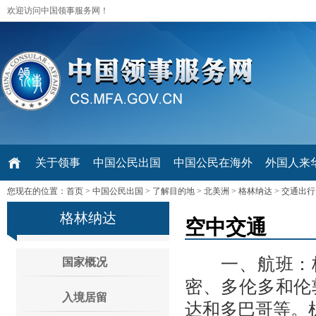
欢迎访问中国领事服务网！
关于领事
中国公民出国
中国公民在海外
外国人来华 V
您现在的位置：
首页
>
中国公民出国
>
了解目的地
>
北美洲
>
格林纳达
>
交通出行
格林纳达
空中交通
一、航班：格
国家概况
密、多伦多和伦
入境居留
达和多巴哥等。