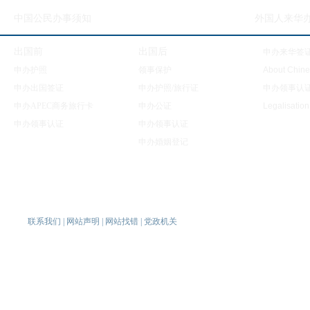
中国公民办事须知
外国人来华办事须知
出国前
出国后
申办来华签
申办护照
领事保护
About Chine
申办出国签证
申办护照/旅行证
申办领事认
申办APEC商务旅行卡
申办公证
Legalisatio
申办领事认证
申办领事认证
申办婚姻登记
联系我们
|
网站声明
|
网站找错
|
党政机关