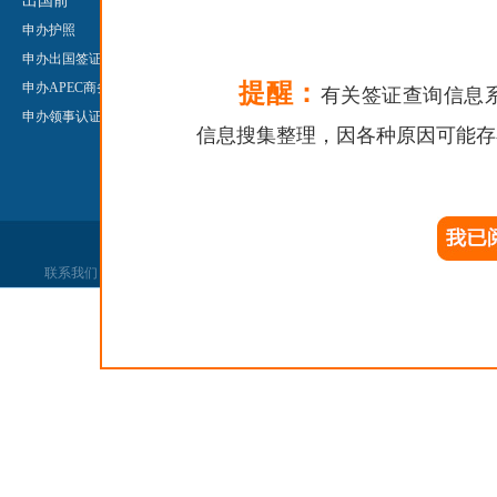
出国前
出国后
申办来华签
申办护照
领事保护
About Chine
申办出国签证
申办护照/旅行证
申办领事认
提醒：
申办APEC商务旅行卡
申办公证
Legalisatio
有关签证查询信息
申办领事认证
申办领事认证
信息搜集整理，因各种原因可能存
申办婚姻登记
联系我们
|
网站声明
|
网站找错
|
党政机关