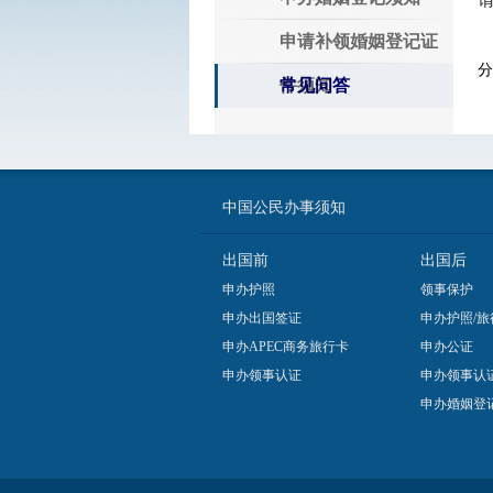
申请补领婚姻登记证
分
件须知
常见问答
中国公民办事须知
出国前
出国后
申办护照
领事保护
申办出国签证
申办护照/旅
申办APEC商务旅行卡
申办公证
申办领事认证
申办领事认
申办婚姻登