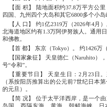
【面 积】 陆地面积约37.8万平方
四国、九州四个大岛和其它6800多个小岛
【人 口】 约1亿2319万（2026年
北海道地区约有1.3万阿伊努族人。通用
和佛教。
【首 都】 东京（Tokyo）。 约1426万
【国家象征】 天皇德仁（Naruhito），
号“令和”。
【重要节日】 天皇生日：2月23日。
（系按阳历推算出的公元前7世纪日本第
的元旦）。
【简 况】 位于太平洋西岸，是一个
岛国。西隔东海、黄海、朝鲜海峡、日