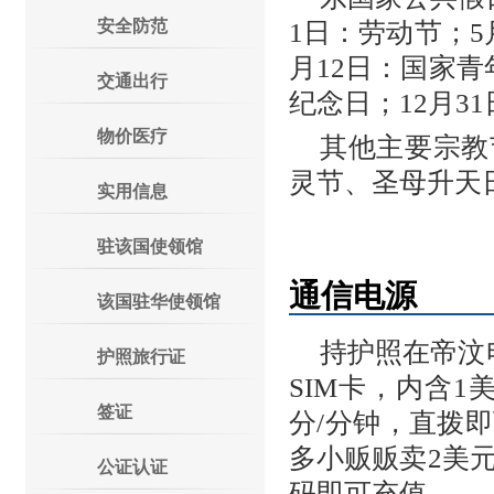
安全防范
1日：劳动节；5
月12日：国家青
交通出行
纪念日；12月3
物价医疗
其他主要宗教
灵节、圣母升天
实用信息
驻该国使领馆
通信电源
该国驻华使领馆
持护照在帝汶电
护照旅行证
SIM卡，内含1
签证
分/分钟，直拨即
多小贩贩卖2美元
公证认证
码即可充值。