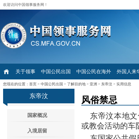
欢迎访问中国领事服务网！
关于领事
中国公民出国
中国公民在海外
外国人来华 V
您现在的位置：
首页
>
中国公民出国
>
了解目的地
>
亚洲
>
东帝汶
>
实用信息
东帝汶
风俗禁忌
东帝汶本地文
国家概况
或教会活动的车
入境居留
东国家公共假