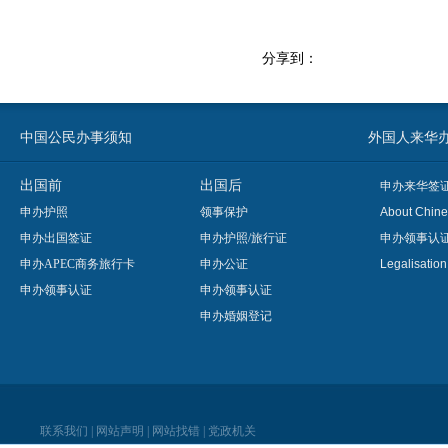
分享到：
中国公民办事须知
外国人来华办事须知
出国前
出国后
申办来华签
申办护照
领事保护
About Chine
申办出国签证
申办护照/旅行证
申办领事认
申办APEC商务旅行卡
申办公证
Legalisatio
申办领事认证
申办领事认证
申办婚姻登记
联系我们
|
网站声明
|
网站找错
|
党政机关