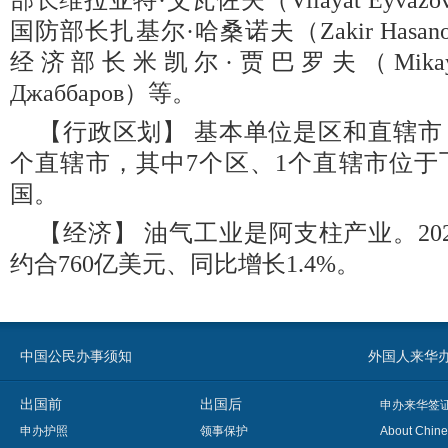
部长维拉亚特·艾瓦佐夫（Vilayat Eyvazov，
国防部长扎基尔·哈桑诺夫（Zakir Hasanov，
经济部长米凯尔·贾巴罗夫（Mikayil Ja
Джаббаров）等。
【行政区划】 基本单位是区和直辖市，
个直辖市，其中7个区、1个直辖市位于
国。
【经济】 油气工业是阿支柱产业。20
约合760亿美元、同比增长1.4%。
中国公民办事须知
外国人来华办事须知
出国前
出国后
申办来华签
申办护照
领事保护
About Chine