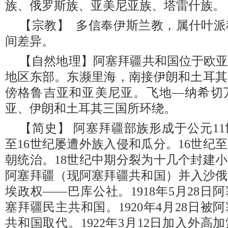
族、俄罗斯族、亚美尼亚族、塔雷什族。
【宗教】 多信奉伊斯兰教，属什叶
间差异。
【自然地理】阿塞拜疆共和国位于欧
地区东部。东濒里海，南接伊朗和土耳其
傍格鲁吉亚和亚美尼亚。飞地—纳希切
亚、伊朗和土耳其三国所环绕。
【简史】 阿塞拜疆部族形成于公元11
至16世纪屡遭外族入侵和瓜分。16世纪
朝统治。18世纪中期分裂为十几个封建小
阿塞拜疆（现阿塞拜疆共和国）并入沙俄。
埃政权——巴库公社。1918年5月28
塞拜疆民主共和国。1920年4月28日
共和国取代。1922年3月12日加入外