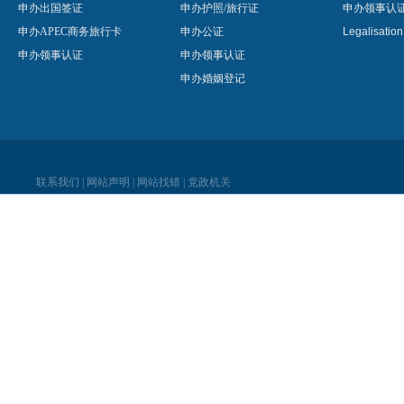
申办出国签证
申办护照/旅行证
申办领事认
申办APEC商务旅行卡
申办公证
Legalisatio
申办领事认证
申办领事认证
申办婚姻登记
联系我们
|
网站声明
|
网站找错
|
党政机关