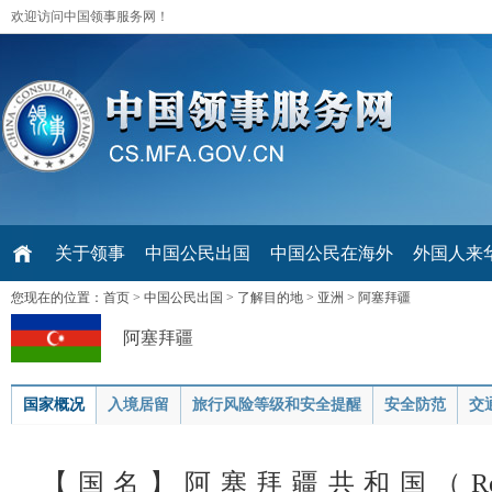
欢迎访问中国领事服务网！
关于领事
中国公民出国
中国公民在海外
外国人来华 V
您现在的位置：
首页
>
中国公民出国
>
了解目的地
>
亚洲
>
阿塞拜疆
阿塞拜疆
国家概况
入境居留
旅行风险等级和安全提醒
安全防范
交
【国名】阿塞拜疆共和国（Republic o