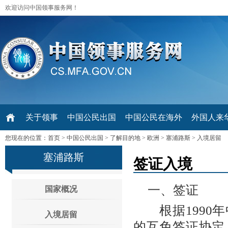
欢迎访问中国领事服务网！
关于领事
中国公民出国
中国公民在海外
外国人来华 V
您现在的位置：
首页
>
中国公民出国
>
了解目的地
>
欧洲
>
塞浦路斯
>
入境居留
塞浦路斯
签证入境
一、签证
国家概况
根据1990年
入境居留
的互免签证协定