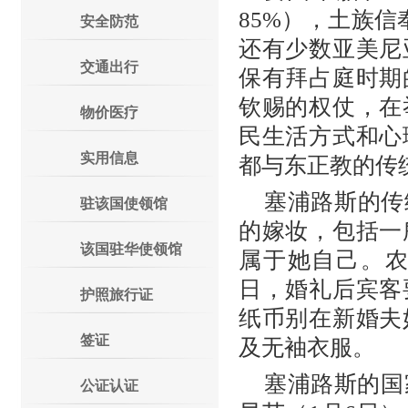
85%），土族信
安全防范
还有少数亚美尼
交通出行
保有拜占庭时期
钦赐的权仗，在
物价医疗
民生活方式和心
实用信息
都与东正教的传
塞浦路斯的传
驻该国使领馆
的嫁妆，包括一
该国驻华使领馆
属于她自己。农
日，婚礼后宾客
护照旅行证
纸币别在新婚夫
签证
及无袖衣服。
塞浦路斯的国
公证认证