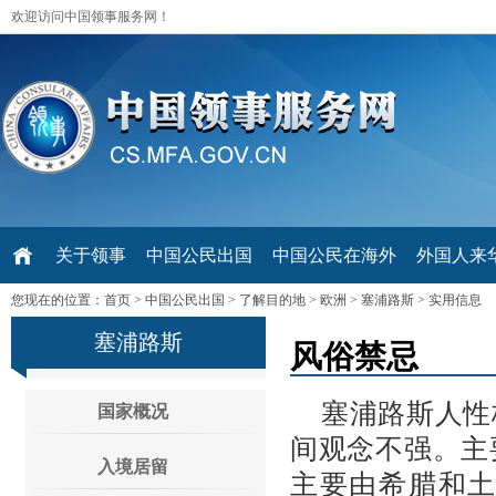
欢迎访问中国领事服务网！
关于领事
中国公民出国
中国公民在海外
外国人来华 V
您现在的位置：
首页
>
中国公民出国
>
了解目的地
>
欧洲
>
塞浦路斯
>
实用信息
塞浦路斯
风俗禁忌
塞浦路斯人性
国家概况
间观念不强。主
入境居留
主要由希腊和