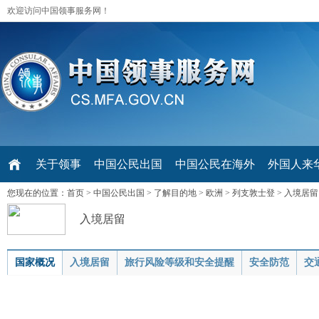
欢迎访问中国领事服务网！
关于领事
中国公民出国
中国公民在海外
外国人来华 V
您现在的位置：
首页
>
中国公民出国
>
了解目的地
>
欧洲
>
列支敦士登
>
入境居留
入境居留
国家概况
入境居留
旅行风险等级和安全提醒
安全防范
交