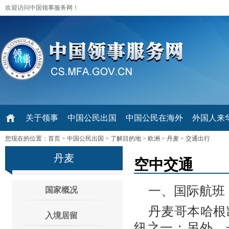
欢迎访问中国领事服务网！
关于领事
中国公民出国
中国公民在海外
外国人来华 V
您现在的位置：
首页
>
中国公民出国
>
了解目的地
>
欧洲
>
丹麦
>
交通出行
丹麦
空中交通
一、国际航班
国家概况
丹麦哥本哈根凯
入境居留
纽之一；另外，