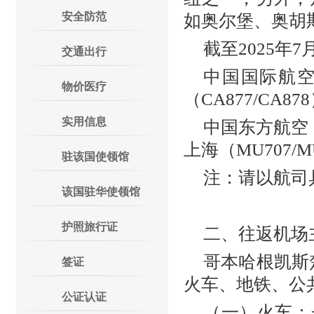
安全防范
如奥尔堡、奥胡
截至2025年
交通出行
中国国际航空公
物价医疗
（CA877/CA87
实用信息
中国东方航空（
上海（MU707/M
驻该国使领馆
注：请以航司
该国驻华使领馆
护照旅行证
二、往返机场
哥本哈根凯斯楚普
签证
火车、地铁、公
公证认证
（一）火车：